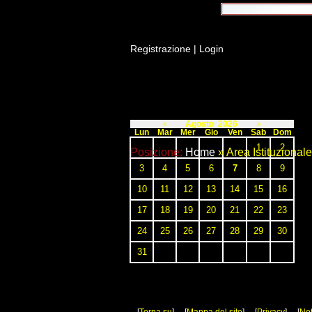
Registrazione
|
Login
Calendario
«
Agosto 2026
»
Lun
Mar
Mer
Gio
Ven
Sab
Dom
1
2
Posizione:
Home
» Area Istituzionale
3
4
5
6
7
8
9
10
11
12
13
14
15
16
17
18
19
20
21
22
23
24
25
26
27
28
29
30
31