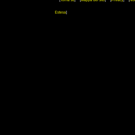
[
Torna su
]
[
Mappa del sito
]
[
Privacy
]
[
Not
Estesa
]