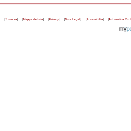
[
Torna su
]
[
Mappa del sito
]
[
Privacy
]
[
Note Legali
]
[
Accessibilità
]
[
Informativa Coo