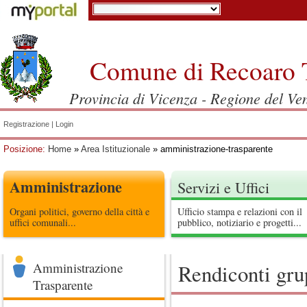
Comune di Recoaro 
Provincia di Vicenza - Regione del Ve
Registrazione
|
Login
Posizione:
Home
»
Area Istituzionale
» amministrazione-trasparente
Amministrazione
Servizi e Uffici
Organi politici, governo della città e
Ufficio stampa e relazioni con il
uffici comunali...
pubblico, notiziario e progetti...
Amministrazione
Rendiconti grup
Trasparente