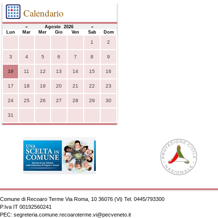
Calendario
«
Agosto 2026
»
Lun
Mar
Mer
Gio
Ven
Sab
Dom
1
2
3
4
5
6
7
8
9
10
11
12
13
14
15
16
17
18
19
20
21
22
23
24
25
26
27
28
29
30
31
Comune di Recoaro Terme Via Roma, 10 36076 (Vi) Tel. 0445/793300
P.Iva
IT 00192560241
PEC:
segreteria.comune.recoaroterme.vi@pecveneto.it