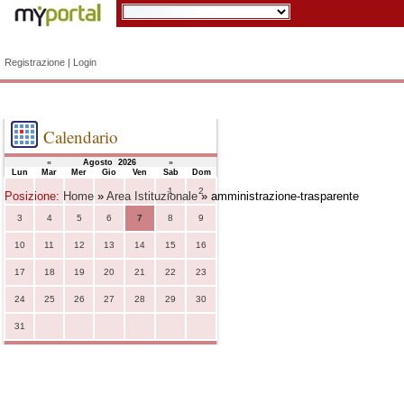
Registrazione
|
Login
Calendario
«
Agosto 2026
»
Lun
Mar
Mer
Gio
Ven
Sab
Dom
1
2
Posizione:
Home
»
Area Istituzionale
» amministrazione-trasparente
3
4
5
6
7
8
9
10
11
12
13
14
15
16
17
18
19
20
21
22
23
24
25
26
27
28
29
30
31