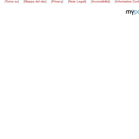
[
Torna su
]
[
Mappa del sito
]
[
Privacy
]
[
Note Legali
]
[
Accessibilità
]
[
Informativa Coo