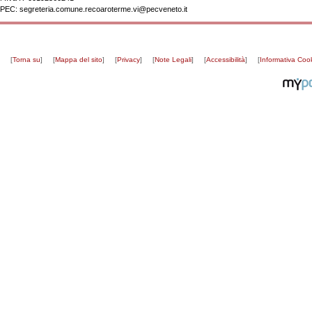
PEC:
segreteria.comune.recoaroterme.vi@pecveneto.it
[
Torna su
]
[
Mappa del sito
]
[
Privacy
]
[
Note Legali
]
[
Accessibilità
]
[
Informativa Coo