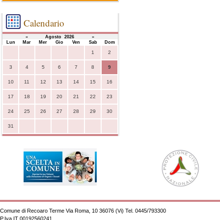
Calendario
«
Agosto 2026
»
Lun
Mar
Mer
Gio
Ven
Sab
Dom
1
2
3
4
5
6
7
8
9
10
11
12
13
14
15
16
17
18
19
20
21
22
23
24
25
26
27
28
29
30
31
Comune di Recoaro Terme Via Roma, 10 36076 (Vi) Tel. 0445/793300
P.Iva
IT 00192560241