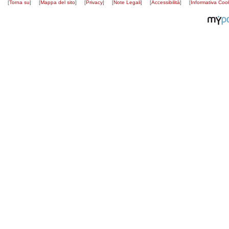
[
Torna su
]
[
Mappa del sito
]
[
Privacy
]
[
Note Legali
]
[
Accessibilità
]
[
Informativa Coo