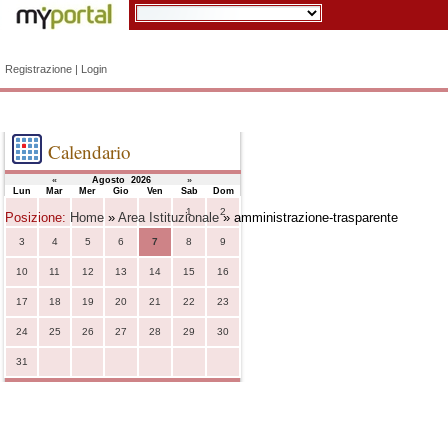
Registrazione
|
Login
Calendario
«
Agosto 2026
»
Lun
Mar
Mer
Gio
Ven
Sab
Dom
1
2
Posizione:
Home
»
Area Istituzionale
» amministrazione-trasparente
3
4
5
6
7
8
9
10
11
12
13
14
15
16
17
18
19
20
21
22
23
24
25
26
27
28
29
30
31