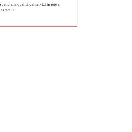
spetto alla qualità dei servizi in rete e
e ss.mm.ii.