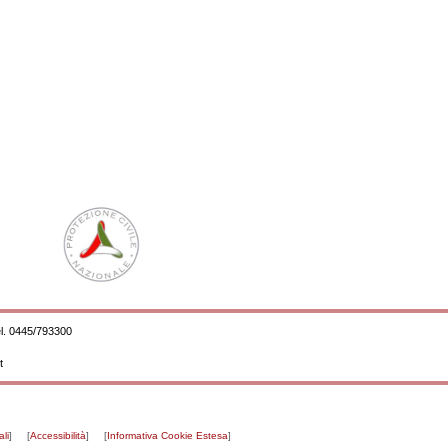
l. 0445/793300
t
li
]
[
Accessibilità
]
[
Informativa Cookie Estesa
]