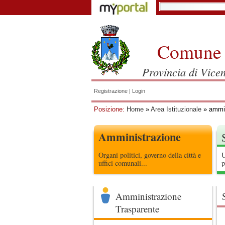
Comune 
Provincia di Vice
Registrazione
|
Login
Posizione:
Home
»
Area Istituzionale
» ammin
Amministrazione
Organi politici, governo della città e
U
uffici comunali...
p
Amministrazione
Trasparente