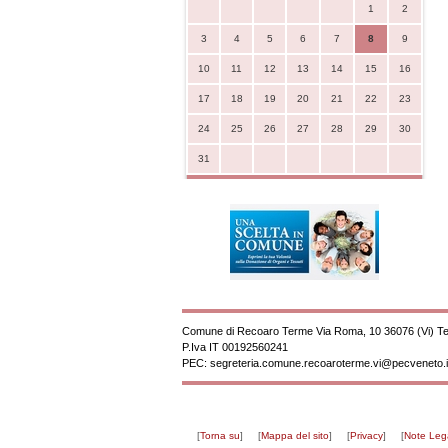
1
2
3
4
5
6
7
8
9
10
11
12
13
14
15
16
17
18
19
20
21
22
23
24
25
26
27
28
29
30
31
Comune di Recoaro Terme Via Roma, 10 36076 (Vi) Te
P.Iva
IT 00192560241
PEC:
segreteria.comune.recoaroterme.vi@pecveneto.i
[
Torna su
]
[
Mappa del sito
]
[
Privacy
]
[
Note Lega