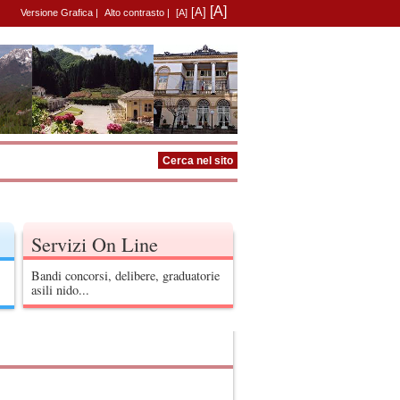
[A]
[A]
Versione Grafica
|
Alto contrasto
|
[A]
Servizi On Line
Bandi concorsi, delibere, graduatorie
asili nido...