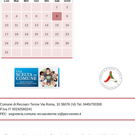
Lun
Mar
Mer
Gio
Ven
Sab
Dom
1
2
3
4
5
6
7
8
9
10
11
12
13
14
15
16
17
18
19
20
21
22
23
24
25
26
27
28
29
30
31
Comune di Recoaro Terme Via Roma, 10 36076 (Vi) Tel. 0445/793300
P.Iva
IT 00192560241
PEC:
segreteria.comune.recoaroterme.vi@pecveneto.it