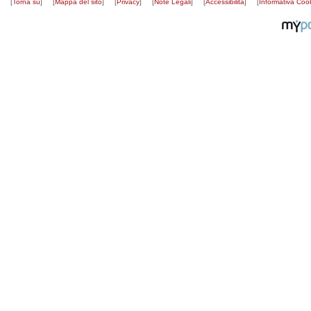
[
Torna su
]
[
Mappa del sito
]
[
Privacy
]
[
Note Legali
]
[
Accessibilità
]
[
Informativa Coo