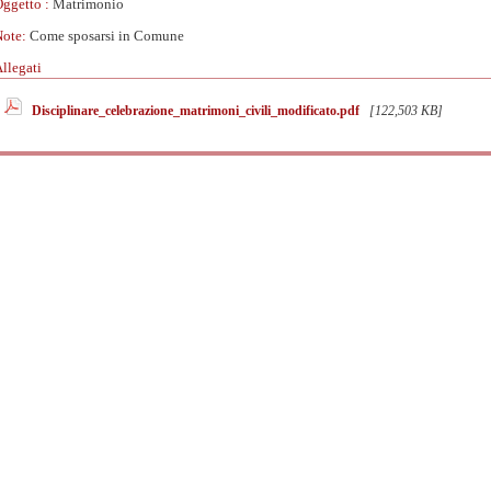
ggetto :
Matrimonio
ote:
Come sposarsi in Comune
llegati
Disciplinare_celebrazione_matrimoni_civili_modificato.pdf
[122,503 KB]