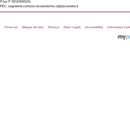
P.Iva
IT 00192560241
PEC:
segreteria.comune.recoaroterme.vi@pecveneto.it
[
Torna su
]
[
Mappa del sito
]
[
Privacy
]
[
Note Legali
]
[
Accessibilità
]
[
Informativa Coo