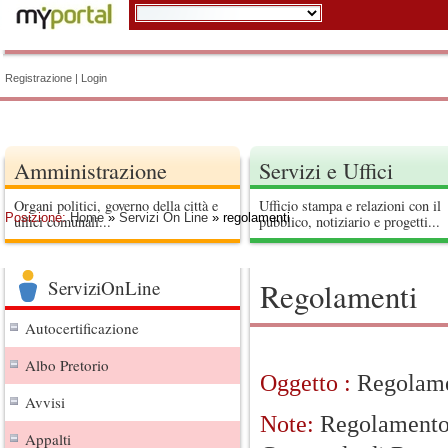
Registrazione
|
Login
Amministrazione
Servizi e Uffici
Organi politici, governo della città e
Ufficio stampa e relazioni con il
Posizione:
Home
»
Servizi On Line
» regolamenti
uffici comunali...
pubblico, notiziario e progetti...
ServiziOnLine
Regolamenti
Autocertificazione
Albo Pretorio
Oggetto :
Regolame
Avvisi
Note:
Regolamento p
Appalti