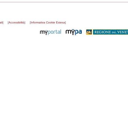
li
]
[
Accessibilità
]
[
Informativa Cookie Estesa
]