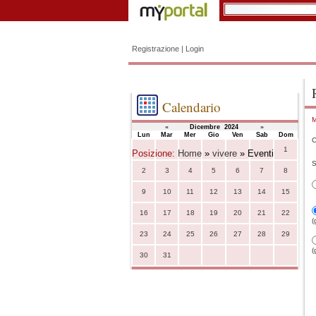
Registrazione
|
Login
Calendario
M
«
Dicembre 2024
»
Lun
Mar
Mer
Gio
Ven
Sab
Dom
C
1
Posizione:
Home
»
vivere
» Eventi
S
2
3
4
5
6
7
8
9
10
11
12
13
14
15
16
17
18
19
20
21
22
(
23
24
25
26
27
28
29
(
30
31