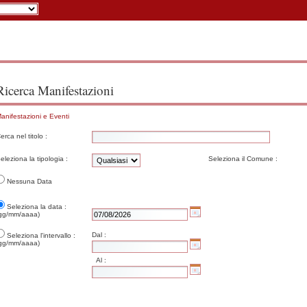
Ricerca Manifestazioni
anifestazioni e Eventi
erca nel titolo :
eleziona la tipologia :
Seleziona il Comune :
Nessuna Data
Seleziona la data :
gg/mm/aaaa)
Dal :
Seleziona l'intervallo :
gg/mm/aaaa)
Al :