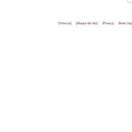
[
Torna su
]
[
Mappa del sito
]
[
Privacy
]
[
Note Lega