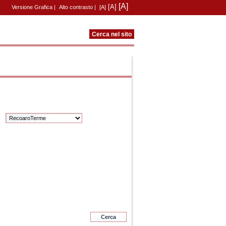
[A]
[A]
Versione Grafica
|
Alto contrasto
|
[A]