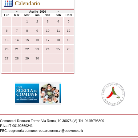
Calendario
«
Aprile 2026
»
Lun
Mar
Mer
Gio
Ven
Sab
Dom
1
2
3
4
5
6
7
8
9
10
11
12
13
14
15
16
17
18
19
20
21
22
23
24
25
26
27
28
29
30
Comune di Recoaro Terme Via Roma, 10 36076 (Vi) Tel. 0445/793300
P.Iva
IT 00192560241
PEC:
segreteria.comune.recoaroterme.vi@pecveneto.it