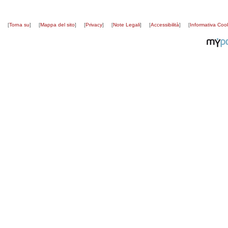
[
Torna su
]
[
Mappa del sito
]
[
Privacy
]
[
Note Legali
]
[
Accessibilità
]
[
Informativa Coo