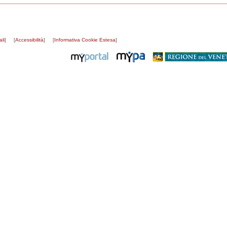
li
]
[
Accessibilità
]
[
Informativa Cookie Estesa
]