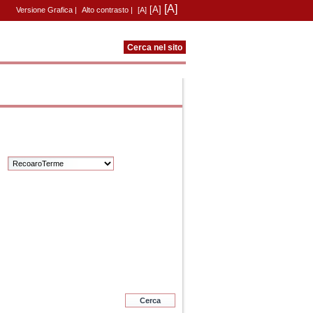
[A]
[A]
Versione Grafica
|
Alto contrasto
|
[A]