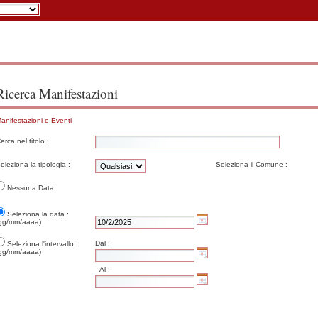
Ricerca Manifestazioni
anifestazioni e Eventi
erca nel titolo :
eleziona la tipologia :
Seleziona il Comune :
Nessuna Data
Seleziona la data :
gg/mm/aaaa)
Dal :
Seleziona l'intervallo :
gg/mm/aaaa)
Al :