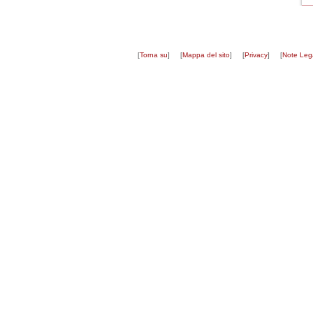
[
Torna su
]
[
Mappa del sito
]
[
Privacy
]
[
Note Lega