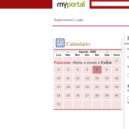
Registrazione
|
Login
Calendario
M
«
Agosto 2026
»
Lun
Mar
Mer
Gio
Ven
Sab
Dom
C
1
2
Posizione:
Home
»
vivere
» Eventi
S
3
4
5
6
7
8
9
10
11
12
13
14
15
16
17
18
19
20
21
22
23
(
24
25
26
27
28
29
30
(
31