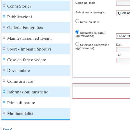
Cerca nel titolo :
Cenni Storici
Seleziona la tipologia :
Pubblicazioni
Nessuna Data
Galleria Fotografica
Seleziona la data :
(gg/mm/aaaa)
Manifestazioni ed Eventi
Dal :
Seleziona l'intervallo :
Sport - Impianti Sportivi
(gg/mm/aaaa)
Al :
Cose da fare e vedere
Dove andare
Come arrivare
Informazioni turistiche
Prima di partire
Multimedialità