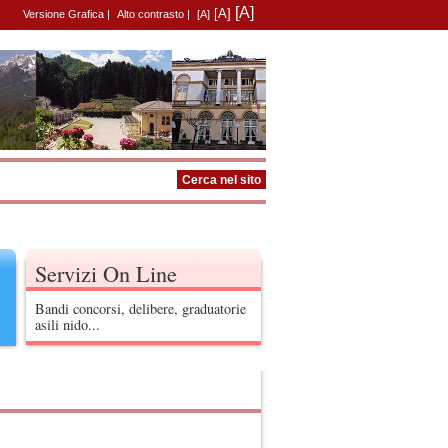
[A]
[A]
Versione Grafica
|
Alto contrasto
|
[A]
Servizi On Line
Bandi concorsi, delibere, graduatorie
asili nido...