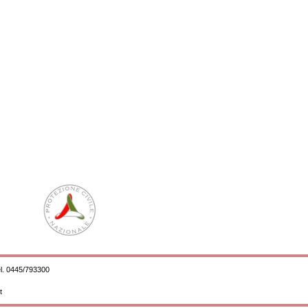
l. 0445/793300
t