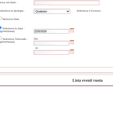
erca nel titolo :
eleziona la tipologia :
Seleziona il Comune :
Nessuna Data
Seleziona la data :
gg/mm/aaaa)
Dal :
Seleziona l'intervallo :
gg/mm/aaaa)
Al :
Lista eventi vuota