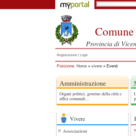
Comune 
Provincia di Vice
Registrazione
|
Login
Posizione:
Home
»
vivere
» Eventi
Amministrazione
Organi politici, governo della città e
U
uffici comunali...
p
Vivere
Associazioni
M