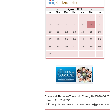
Calendario
«
Agosto 2026
»
Lun
Mar
Mer
Gio
Ven
Sab
Dom
1
2
3
4
5
6
7
8
9
10
11
12
13
14
15
16
17
18
19
20
21
22
23
24
25
26
27
28
29
30
31
Comune di Recoaro Terme Via Roma, 10 36076 (Vi) Te
P.Iva
IT 00192560241
PEC:
segreteria.comune.recoaroterme.vi@pecveneto.i