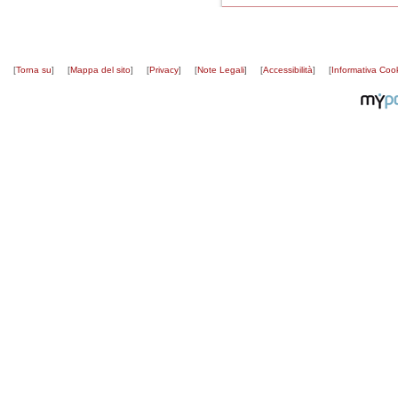
[
Torna su
]
[
Mappa del sito
]
[
Privacy
]
[
Note Legali
]
[
Accessibilità
]
[
Informativa Coo