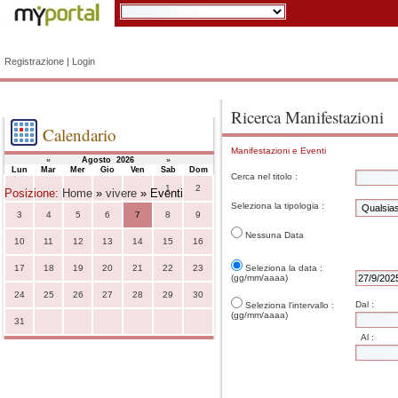
Registrazione
|
Login
Ricerca Manifestazioni
Calendario
Manifestazioni e Eventi
«
Agosto 2026
»
Lun
Mar
Mer
Gio
Ven
Sab
Dom
Cerca nel titolo :
1
2
Posizione:
Home
»
vivere
» Eventi
Seleziona la tipologia :
3
4
5
6
7
8
9
Nessuna Data
10
11
12
13
14
15
16
17
18
19
20
21
22
23
Seleziona la data :
(gg/mm/aaaa)
24
25
26
27
28
29
30
Dal :
Seleziona l'intervallo :
(gg/mm/aaaa)
31
Al :