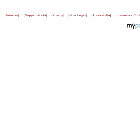
[
Torna su
]
[
Mappa del sito
]
[
Privacy
]
[
Note Legali
]
[
Accessibilità
]
[
Informativa Coo