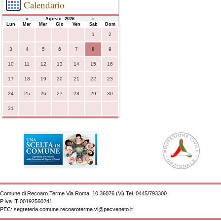
Calendario
«
Agosto 2026
»
Lun
Mar
Mer
Gio
Ven
Sab
Dom
1
2
3
4
5
6
7
8
9
10
11
12
13
14
15
16
17
18
19
20
21
22
23
24
25
26
27
28
29
30
31
Comune di Recoaro Terme Via Roma, 10 36076 (Vi) Tel. 0445/793300
P.Iva
IT 00192560241
PEC:
segreteria.comune.recoaroterme.vi@pecveneto.it