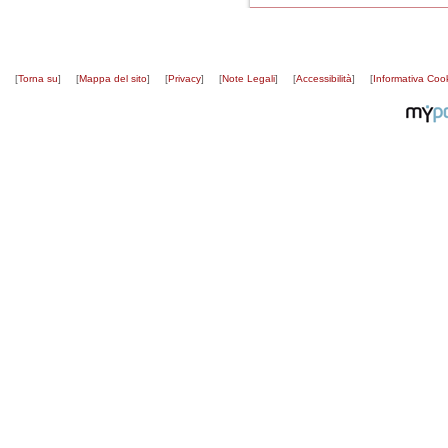
[
Torna su
]
[
Mappa del sito
]
[
Privacy
]
[
Note Legali
]
[
Accessibilità
]
[
Informativa Coo