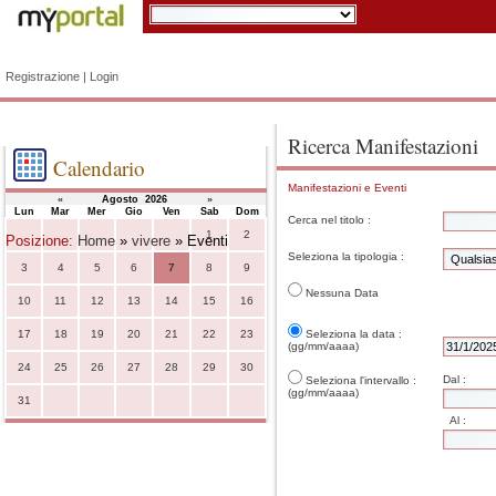
Registrazione
|
Login
Ricerca Manifestazioni
Calendario
Manifestazioni e Eventi
«
Agosto 2026
»
Lun
Mar
Mer
Gio
Ven
Sab
Dom
Cerca nel titolo :
1
2
Posizione:
Home
»
vivere
» Eventi
Seleziona la tipologia :
3
4
5
6
7
8
9
Nessuna Data
10
11
12
13
14
15
16
17
18
19
20
21
22
23
Seleziona la data :
(gg/mm/aaaa)
24
25
26
27
28
29
30
Dal :
Seleziona l'intervallo :
(gg/mm/aaaa)
31
Al :