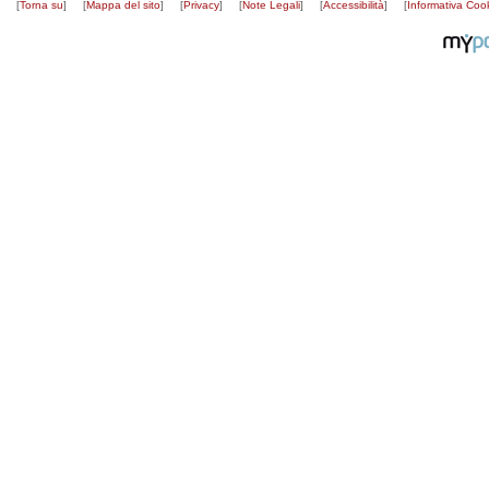
[
Torna su
]
[
Mappa del sito
]
[
Privacy
]
[
Note Legali
]
[
Accessibilità
]
[
Informativa Coo